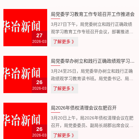
局党委学习教育工作专班召开工作推进会
3月27日下午，局党委树立和践行正确政绩
观学习教育工作专班召开会议，部署推进学
27
习教育工作。局党委委员、副局长朱昆扬主
了解更多
2026-03
》
持会议并讲话。学习教育专班成员、专班办
公室工作人员参加会议。 会议传达学习了中
局党委举办树立和践行正确政绩观学习教育读书班
央党的建...
3月24至25日，局党委举办树立和践行正确
政绩观学习教育读书班。局党委书记、局长
26
袁兆杰主持相关活动并讲话。局领导班子成
了解更多
2026-03
》
员、机关处级干部参加读书班。局属单位主
要负责人参加读书班集中交流研讨环节。 袁
局2026年债权清理会议在肥召开
兆杰指出...
3月20日上午，局2026年债权清理会议在肥
召开，局党委委员、副局长胡郡出席会议并
26
讲话，各单位分管领导、财务部门负责人，
了解更多
2026-03
》