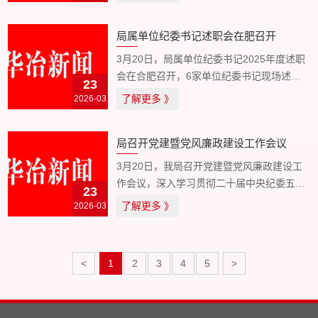
局有关部门负责人参加会议。 会议认为，一
年来，在局债权清理工作取得较好成绩的同
局属单位纪委书记述职会在肥召开
时，也存在一...
3月20日，局属单位纪委书记2025年度述职
会在合肥召开，6家单位纪委书记现场述
23
职，局纪委负责同志作点评，局党委委员、
了解更多
2026-03
》
副局长胡郡出席会议并讲话。 会议对一年来
全局纪检监察工作予以充分肯定，同时也指
局召开党建暨党风廉政建设工作会议
出了工作中仍...
3月20日，我局召开党建暨党风廉政建设工
作会议，深入学习贯彻二十届中央纪委五次
23
全会和省纪委十一届六次全会精神，开展20
了解更多
2026-03
》
25年度党委书记抓基层党建工作述职暨述责
述廉评议，部署安排重点工作。省直机关工
委效能建设工作...
<
1
2
3
4
5
>