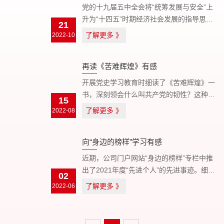
党的十九届五中全会将“统筹发展与安全”上
升为“十四五”时期经济社会发展的指导思
21
想。2021年新修订的《安全生产法》第三条
了解更多
2022-10
》
工作方针中要求安全生产工作坚持中国共产
党的领导。要以习近平总书记关于安全生产
再读《苦难辉煌》有感
工作重要论述和...
开展党史学习教育时细读了《苦难辉煌》一
书，深刻领会什么叫共产党的韧性？这种韧
15
性又从何而来？从根本上是源于共产党人的
了解更多
2022-08
》
韧性。今天再次品读该书，又有了更加深刻
的认识。坚定信仰是共产党人的力量源泉。
向“身边的榜样”学习有感
中国共产党人的革命为...
近期，公司门户网站“身边的榜样”专栏中推
出了2021年度“先进个人”的先进事迹。细细
02
品读，颇受启发，深有感触。回首10年前，
了解更多
2022-06
》
刚刚成立的新能源公司，曾被系统内的多人
讥笑为“无资金”“无技术”“无资质”的“三无”公
司，甚至有人说局...