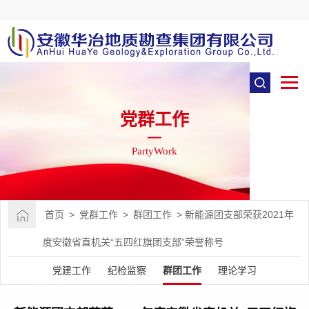
党群工作
PartyWork
首页
>
党群工作
>
群团工作
>
新能源团支部荣获2021年
度安徽省直机关“五四红旗团支部”荣誉称号
党建工作
纪检监察
群团工作
理论学习