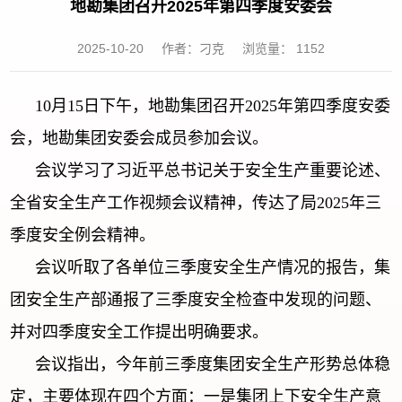
地勘集团召开2025年第四季度安委会
2025-10-20
作者：刁克
浏览量：
1152
10月15日下午，地勘集团召开2025年第四季度安委
会，地勘集团安委会成员参加会议。
会议学习了习近平总书记关于安全生产重要论述、
全省安全生产工作视频会议精神，传达了局2025年三
季度安全例会精神。
会议听取了各单位三季度安全生产情况的报告，集
团安全生产部通报了三季度安全检查中发现的问题、
并对四季度安全工作提出明确要求。
会议指出，今年前三季度集团安全生产形势总体稳
定，主要体现在四个方面：一是集团上下安全生产意